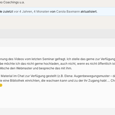
o Coachings u.a.
de zuletzt
vor 4 Jahren, 4 Monaten
von
Carola Baxmann
aktualisiert.
nung des Videos vom letzten Seminar gefragt. Ich stelle das gerne zur Verfügung,
be möchte ich das nicht gerne hochladen, auch nicht, wenn es nicht öffentlich is
 Woche den Webmaster und bespreche das mit ihm.
 Material im Chat zur Verfügung gestellt (z.B. Elena: Augenbewegungsmuster – d
 eine Bibliothek einrichten, die wachsen kann und zu der ihr Zugang habt … Ch
🙂